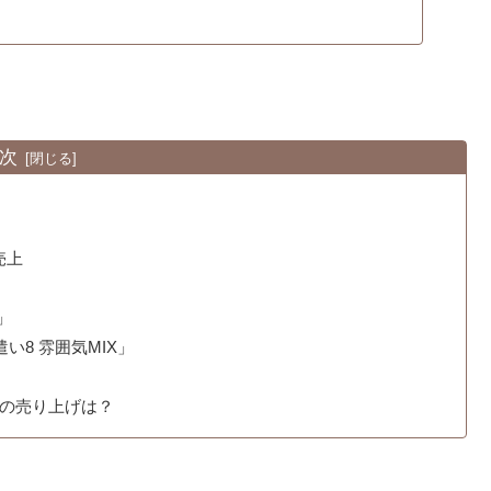
次
売上
」
い8 雰囲気MIX」
間の売り上げは？