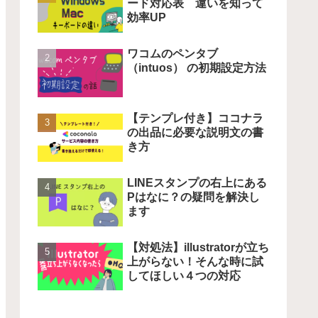
ード対応表 違いを知って
効率UP
ワコムのペンタブ
（intuos） の初期設定方法
【テンプレ付き】ココナラ
の出品に必要な説明文の書
き方
LINEスタンプの右上にある
Pはなに？の疑問を解決し
ます
【対処法】illustratorが立ち
上がらない！そんな時に試
してほしい４つの対応