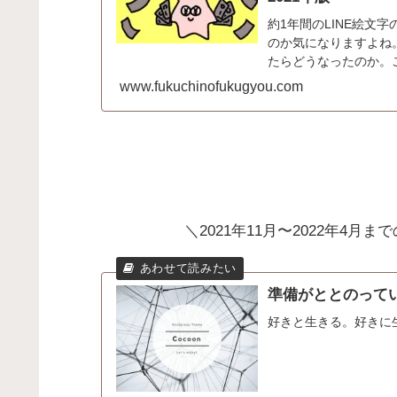
約1年間のLINE絵文
のか気になりますよね
たらどうなったのか。
www.fukuchinofukugyou.com
＼2021年11月〜2022年4
準備がととのってい
好きと生きる。好きに