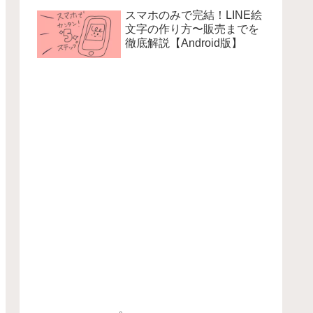
スマホのみで完結！LINE絵
文字の作り方〜販売までを
徹底解説【Android版】
提案投稿
iPad Air 第４世代
【ココナラ】迷わな