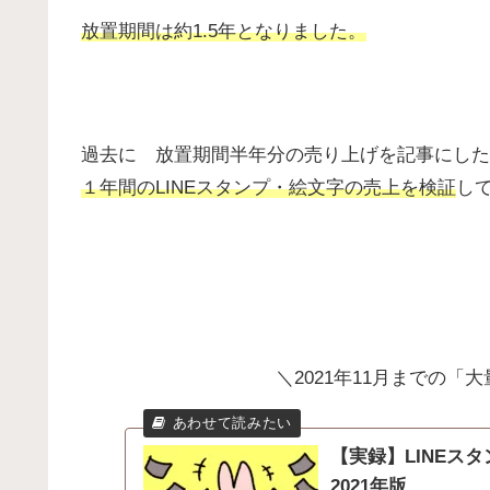
放置期間は約1.5年となりました。
過去に 放置期間半年分の売り上げを記事にした
１年間のLINEスタンプ・絵文字の
売上
を
検証
し
＼2021年11月までの
【実録】LINE
2021年版