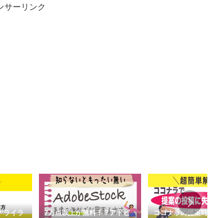
ンサーリンク
ナライラ
7万点以上が無料！？アドビ
ココナラの提案時「