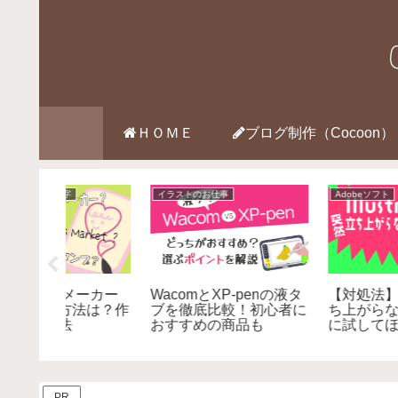
ＨＯＭＥ
ブログ制作（Cocoon）
雑記
Webデザインのお仕事
obe
Macパソコンでバックス
iPad Air 第４世代
出来る副業
ラッシュを入力する方法
appleapple認定整備
を購入して気づいたこ
と。実際の使用感と感
たデメリット
PR