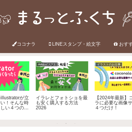
ココナラ
LINEスタンプ・絵文字
おす
Webデザインのお仕事
LINEスタンプ・絵文字
WindowsとMacのキー
LINE絵文字やアイコン
済品
ボード対応表 違いを知
に！スマホで簡単イラス
I
って効率UP
トの描き方－ibis Paint X
じ
編－