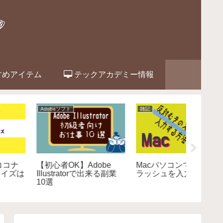
すめアイテム
テックアカデミー情報
Adobeソフト
Webデザインのお仕事
Cocoon
2台目のPCで
【解決！】Macbookと
Coco
llustrator(イラレ）をイ
Wacomペンタブのケー
方法！
ンストールする方法
ブル接続にはUSBアダ
トも解
プターが必要でした。