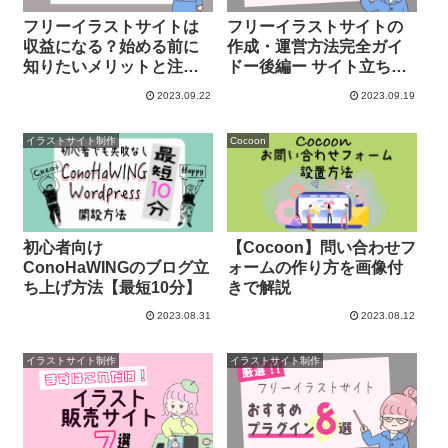
フリーイラストサイトは
フリーイラストサイトの
収益になる？始める前に
作成・運営方法完全ガイ
知りたいメリットと注意
ドー後編ー サイト立ち上
点
げ後のお話
2023.09.22
2023.09.19
イラストサイト制作
Cocoon
初心者向け
【Cocoon】問い合わせフ
ConoHaWINGのブログ立
ォームの作り方を画像付
ち上げ方法【最短10分】
きで解説
2023.08.31
2023.08.12
イラストサイト制作
イラストサイト制作