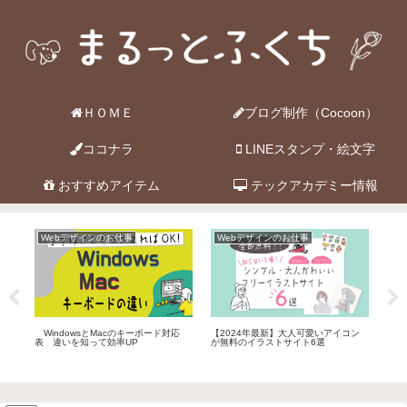
ＨＯＭＥ
ブログ制作（Cocoon）
ココナラ
LINEスタンプ・絵文字
おすすめアイテム
テックアカデミー情報
Webデザインのお仕事
Webデザインのお仕事
イ
【2024年最新】大人可愛いアイコン
Wa
作方
WindowsとMacのキーボード対応
が無料のイラストサイト6選
較！
表 違いを知って効率UP