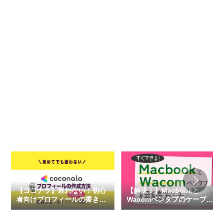
【ココナラ】迷わない！初心
【解決！】Macbookと
者向けプロフィールの書き
Wacomペンタブのケーブル
方・画像サイズ
接続にはUSBアダプターが必
要でした。