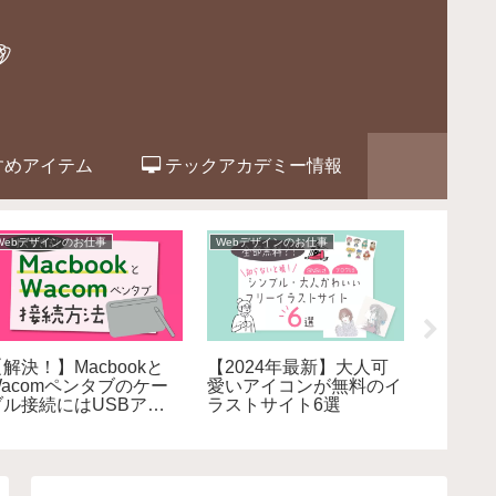
すめアイテム
テックアカデミー情報
Adobeソフト
LINEスタンプ・絵文字
イラストの
2台目のPCで
LINE絵文字やアイコン
【テン
llustrator(イラレ）をイ
に！スマホで簡単イラス
ラの出
ンストールする方法
トの描き方－ibis Paint X
の書き
編－