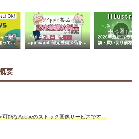
のキーボ
iPad Air 第４世代
2026年最新 イラレ
知って効
appleapple認定整備済品を購
額・買い切り価格と
入して気づいたこと。実際の
入方法
使用感と感じたデメリット
の概要
が可能なAdobeのストック画像サービスです。