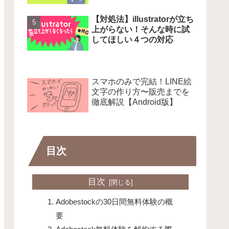
【対処法】illustratorが立ち
上がらない！そんな時に試
してほしい４つの対応
単体の月
Adobe CC解約方法と特典の
デジハリAdobeマ
お得な購
受け取り方法を画像付きで解
損しない乗り換え方
説
スマホのみで完結！LINE絵
文字の作り方〜販売までを
徹底解説【Android版】
目次
目次
Adobestockの30日間無料体験の概
要