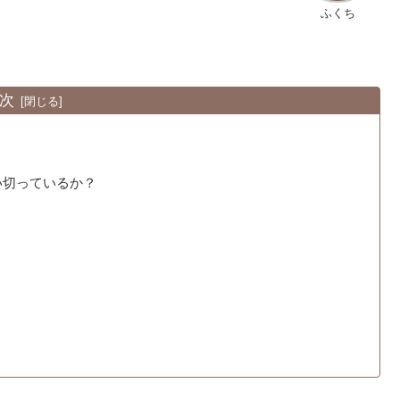
ふくち
次
い切っているか？