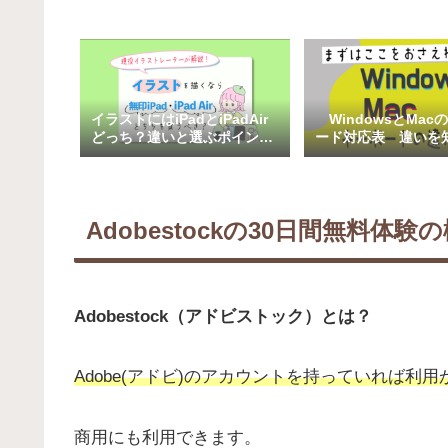
イラストにはiPadとiPadAir
WindowsとMac
どっち？違いと選ぶポイント
ード対応表 違いを
を解説
率UP
Adobestockの30日間無料体験
Adobestock（アドビストック）とは？
Adobe(アドビ)のアカウントを持っていれば利用
商用にも利用できます。