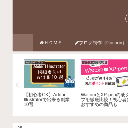
ＨＯＭＥ
ブログ制作（Cocoon）
Adobeソフト
Webデザインのお仕事
】大人可
イラレとフォトショを最
iPad Air 第４世代
無料のイ
も安く購入する方法
appleapple認定整備
選
2026
を購入して気づいたこ
と。実際の使用感と感
たデメリット
PR