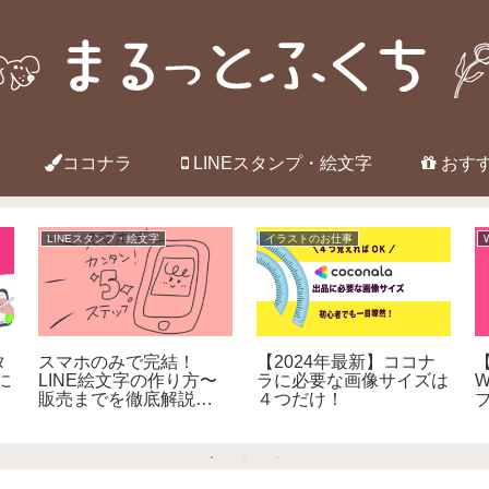
ココナラ
LINEスタンプ・絵文字
おす
LINEスタンプ・絵文字
Webデザインのお仕事
LINEスタンプメーカー
ワコムのペンタブ
済品
の絵文字制作方法は？作
（intuos） の初期設定方
I
り方〜販売方法
法
じ