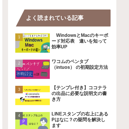
よく読まれている記事
WindowsとMacのキーボ
ード対応表 違いを知って
効率UP
ワコムのペンタブ
（intuos） の初期設定方法
【テンプレ付き】ココナラ
の出品に必要な説明文の書
き方
LINEスタンプの右上にある
Pはなに？の疑問を解決し
ます