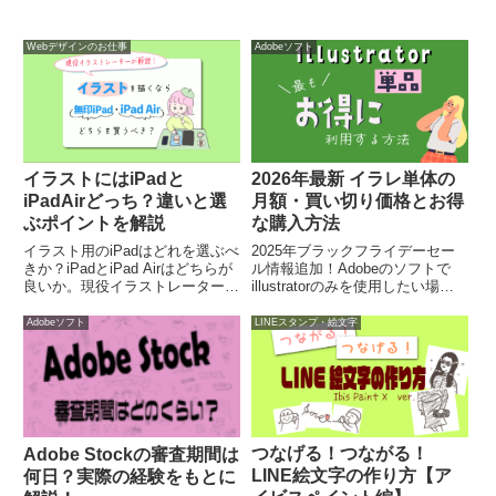
Webデザインのお仕事
Adobeソフト
イラストにはiPadと
2026年最新 イラレ単体の
iPadAirどっち？違いと選
月額・買い切り価格とお得
ぶポイントを解説
な購入方法
イラスト用のiPadはどれを選ぶべ
2025年ブラックフライデーセー
きか？iPadとiPad Airはどちらが
ル情報追加！Adobeのソフトで
良いか。現役イラストレーターが
illustratorのみを使用したい場合
２つの違いに着目し、価格、性
の最もお得な方法を期間別にサク
能、付属品などの観点から分かり
ッと解説します。
Adobeソフト
LINEスタンプ・絵文字
やすく解説。
つなげる！つながる！
Adobe Stockの審査期間は
LINE絵文字の作り方【ア
何日？実際の経験をもとに