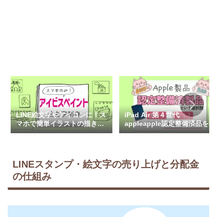
iPad Air 第４世代
LINE絵文字やアイコンに！ス
appleapple認定整備済品を購
マホで簡単イラストの描き方
入して気づいたこと。実際の
－ibis Paint X 編－
使用感と感じたデメリット
LINEスタンプ・絵文字の売り上げと分配金
の仕組み