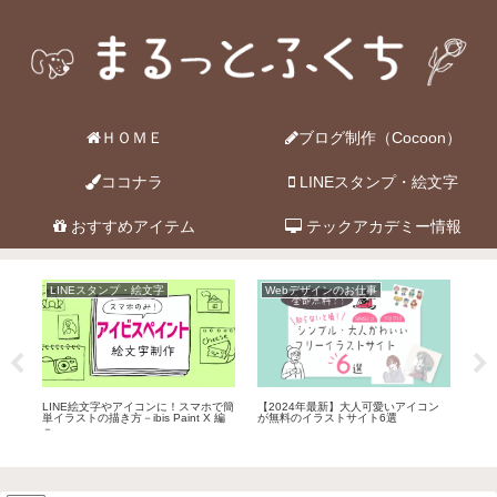
ＨＯＭＥ
ブログ制作（Cocoon）
ココナラ
LINEスタンプ・絵文字
おすすめアイテム
テックアカデミー情報
LINEスタンプ・絵文字
Webデザインのお仕事
W
比
【2024年最新】大人可愛いアイコン
LINE絵文字やアイコンに！スマホで簡
Wi
が無料のイラストサイト6選
単イラストの描き方－ibis Paint X 編
表
－