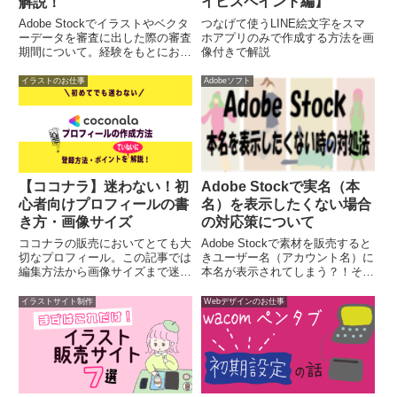
イビスペイント編】
解説！
つなげて使うLINE絵文字をスマ
Adobe Stockでイラストやベクタ
ホアプリのみで作成する方法を画
ーデータを審査に出した際の審査
像付きで解説
期間について。経験をもとにお話
しします。最長の審査期間はまさ
かの2ヶ月。特にベクター素材以
イラストのお仕事
Adobeソフト
外の審査は要注意。
【ココナラ】迷わない！初
Adobe Stockで実名（本
心者向けプロフィールの書
名）を表示したくない場合
き方・画像サイズ
の対応策について
ココナラの販売においてとても大
Adobe Stockで素材を販売すると
切なプロフィール。この記事では
きユーザー名（アカウント名）に
編集方法から画像サイズまで迷わ
本名が表示されてしまう？！そん
ずに登録できるよう説明します。
な困ったを解決します！
イラストサイト制作
Webデザインのお仕事