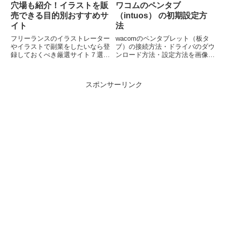
穴場も紹介！イラストを販
ワコムのペンタブ
売できる目的別おすすめサ
（intuos） の初期設定方
イト
法
フリーランスのイラストレーター
wacomのペンタブレット（板タ
やイラストで副業をしたいなら登
ブ）の接続方法・ドライバのダウ
録しておくべき厳選サイト７選。
ンロード方法・設定方法を画像付
どんなイラストの販売方法がある
きで解説します。買ってすぐは面
の？ココナラ意外にどんなサイト
倒な設定がつきもの。パパっと済
がある？ココナラとSKIMAどこ
ませて使いましょう！
スポンサーリンク
が違う？などの疑問をまるっと解
決。