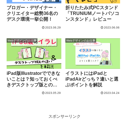
ブロガー・デザイナー・
折りたたみ式PCスタンド
クリエイター総勢36名の
「TRUNIUMノートパソコ
デスク環境一挙公開！
ンスタンド」レビュー
2023.06.29
2023.06.06
Webデザインのお仕事
Webデザインのお仕事
iPad版Illustratorでできな
イラストにはiPadと
いことは？知っておくべ
iPadAirどっち？違いと選
きデスクトップ版との違
ぶポイントを解説
い
2023.05.29
2023.04.24
スポンサーリンク